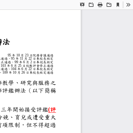
Current
Presentation
Open
Print
Download
To
View
Mode
評鑑辦法
95
年
10
月
23
日
院務會議通過
議修正通過
，
95
年
11
月
22
日奉校長核定
會議
修正
通過
，
99
年
6
月
2
日
奉校長核定
過
、
103
年
6
月
25
日校教評會
修正
通過
議修正通過
、
104
年
6
月
22
日
奉校長核定
過
、
1
09
年
10
月
26
日
奉
校
長
核
定通過
簡稱本院）為提升教師教學、研
鑑準則」訂定本院
師評鑑辦法
（以下簡稱
，新聘教師於到校滿三年開始接
(
評
孕、分娩、育兒或遭受重大
延後辦理評鑑，不受前項限制，