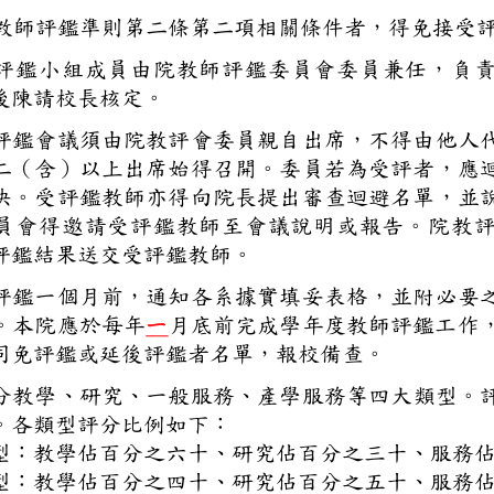
本校教師評鑑準則
第二條第二項
相關條件者，得
教師評鑑小組
成員
由
院
教師評鑑委員會
委員
兼任，
組成後陳請校長核定。
教師評鑑會議須由院教評會委員親
分之二（含）以上出席始得召開。
及議決。受評鑑教師亦得向院長提
評委
員會
得邀請受評鑑教師至會議說
院
應將評鑑結果送交受評鑑教師。
應於評鑑一個月前，通知各系據實
評鑑。本院應於每年
一
月底前完成學年度教
，連同免評鑑或延後評鑑者名單，
評鑑分教學、研究、
一般
服務
、產學服務
等
四
大
類型
。
評鑑。
各
類型
評分比例
如下
：
學型：教學佔百分之六十、研究佔
究型：教學佔百分之四十、研究佔
五十、