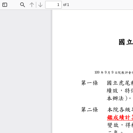
of 1
Toggle
Find
Previous
Next
Sidebar
國
109
年
9
月
9
日
院
教
評
會
第一條
國立
績效
本辦
第二條
本
院
各
鑑成
變故
二年