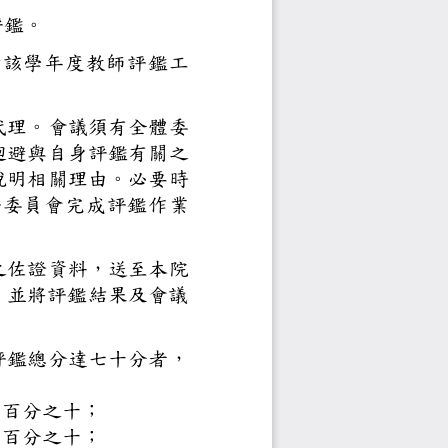
免接受評鑑。
負責該學年度教師評鑑工
自出席，不得由他人代理。會議
委員若為受評者，應迴避與自身
出審查迴避名單，並說明相關理
明或報告。
教評委員會
完成評鑑作業
填妥表格，並附必要之佐證資料
師評鑑工作，並將評鑑結果及會
報校備查。
評鑑總分達七十分者，
百分之三十、服務佔百分之十；
百分之
服務佔百分之十；