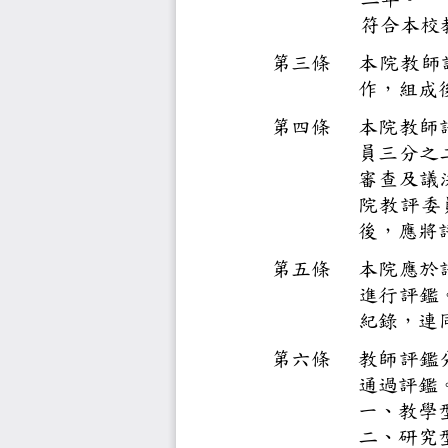
符合
第三條
本院
作，
第四條
本院
員三
審查
院教
後，
第五條
本院
進行
紀錄
第六條
教師
通過
一、
教
二、
研