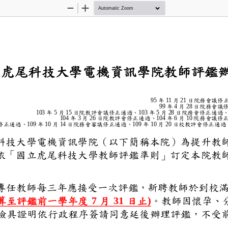
Zoom
Zoom
Out
In
立
虎尾科技大學電
機
資
訊
學院
教師
95
年
11
月
21
日
院務會
99
年
4
月
28
日
院務
103
年
5
月
15
日院
教評會議
修正
通過
、
103
年
5
月
28
日院務會
修正
通
104
年
3
月
26
日院教評會
修正通過
、
104
年
6
月
10
院務會
修
正
通
過、
109
年
10
月
14
日院
務
會
審議
修
正
通
過
、
109
年
10
月
20
日
校教評會
修正
通
虎尾科技大學電機資訊學院（以下
，特依「國立虎尾科技大學教師評
教
法）
。
級專任教師每三年應接受一次評鑑
績計算至評鑑前一學年度
7
月
31
日止
)
。
教師因懷
，得檢具證明依行政程序簽請同意
。